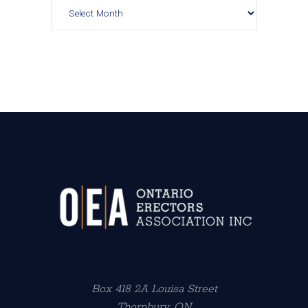
Box 418 2A Louisa Street
Thornbury, ON